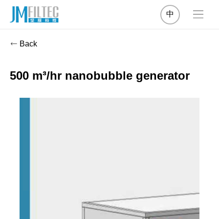
中
Back
500 m³/hr nanobubble generator